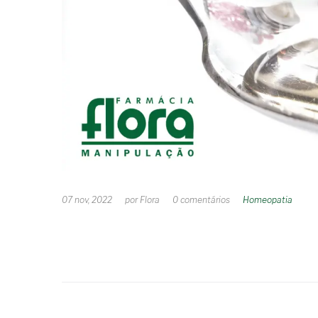
07 nov, 2022
por
Flora
0
comentários
Homeopatia