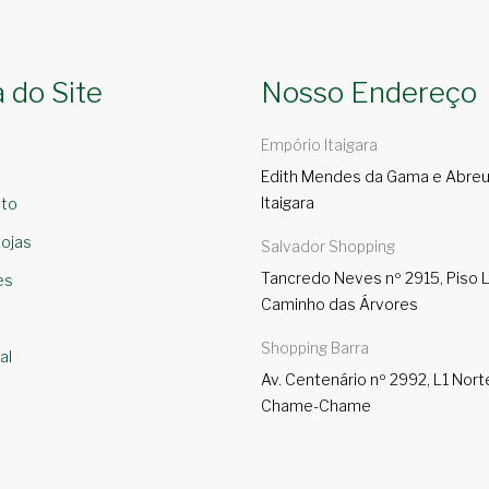
 do Site
Nosso Endereço
Empório Itaigara
Edith Mendes da Gama e Abreu,
Itaigara
to
ojas
Salvador Shopping
Tancredo Neves nº 2915, Piso L
es
Caminho das Árvores
Shopping Barra
al
Av. Centenário nº 2992, L1 Nort
Chame-Chame